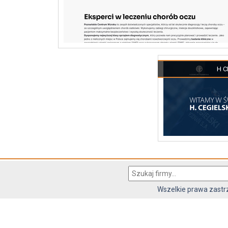
H C
Wszelkie prawa zast