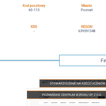
Kod pocztowy
Miasto
60-113
Poznań
KRS
REGON
-
639591348
Fi
STOWARZYSZENIE NA RZECZ UCZNIÓW 
POZNAŃSKIE CENTRUM WZROKU SP. Z O.O.