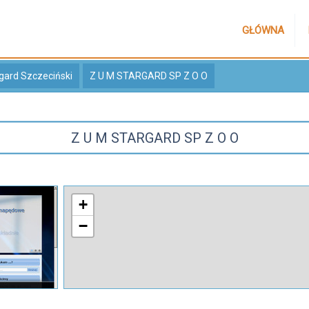
GŁÓWNA
gard Szczeciński
Z U M STARGARD SP Z O O
Z U M STARGARD SP Z O O
+
−