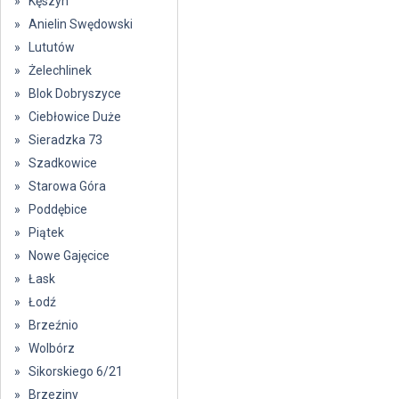
» Kęszyn
» Anielin Swędowski
» Lututów
» Żelechlinek
» Blok Dobryszyce
» Ciebłowice Duże
» Sieradzka 73
» Szadkowice
» Starowa Góra
» Poddębice
» Piątek
» Nowe Gajęcice
» Łask
» Łodź
» Brzeźnio
» Wolbórz
» Sikorskiego 6/21
» Brzeziny