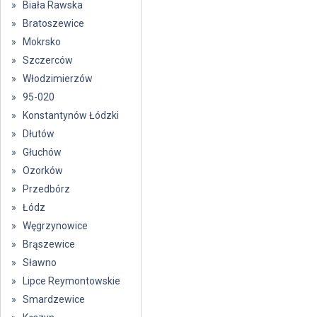
» Biała Rawska
» Bratoszewice
» Mokrsko
» Szczerców
» Włodzimierzów
» 95-020
» Konstantynów Łódzki
» Dłutów
» Głuchów
» Ozorków
» Przedbórz
» Łódz
» Węgrzynowice
» Brąszewice
» Sławno
» Lipce Reymontowskie
» Smardzewice