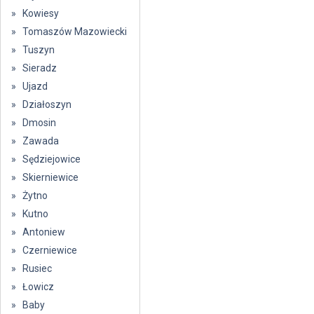
» Kowiesy
» Tomaszów Mazowiecki
» Tuszyn
» Sieradz
» Ujazd
» Działoszyn
» Dmosin
» Zawada
» Sędziejowice
» Skierniewice
» Żytno
» Kutno
» Antoniew
» Czerniewice
» Rusiec
» Łowicz
» Baby