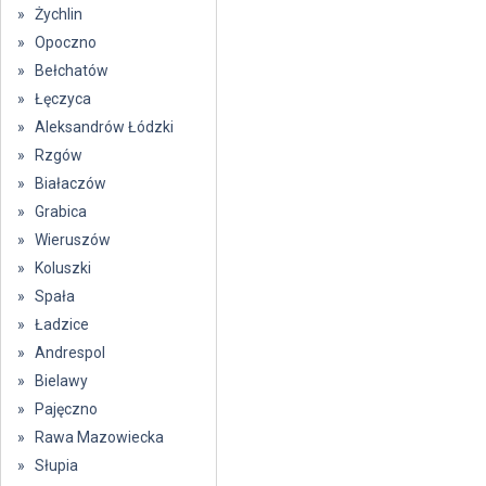
» Żychlin
» Opoczno
» Bełchatów
» Łęczyca
» Aleksandrów Łódzki
» Rzgów
» Białaczów
» Grabica
» Wieruszów
» Koluszki
» Spała
» Ładzice
» Andrespol
» Bielawy
» Pajęczno
» Rawa Mazowiecka
» Słupia