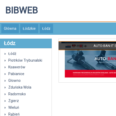
BIBWEB
Główna
Łódzkie
Łódz
Łódz
AUTO-BAN-IT SP
» Łódź
» Piotrków Trybunalski
» Ksawerów
» Pabianice
» Głowno
» Zduńska Wola
» Radomsko
» Zgierz
» Wieluń
» Rąbień