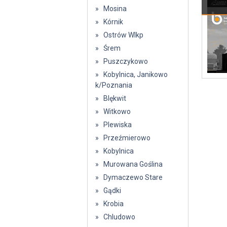
» Mosina
» Kórnik
» Ostrów Wlkp
» Śrem
» Puszczykowo
» Kobylnica, Janikowo
k/Poznania
» Blękwit
» Witkowo
» Plewiska
» Przeźmierowo
» Kobylnica
» Murowana Goślina
» Dymaczewo Stare
» Gądki
» Krobia
» Chludowo