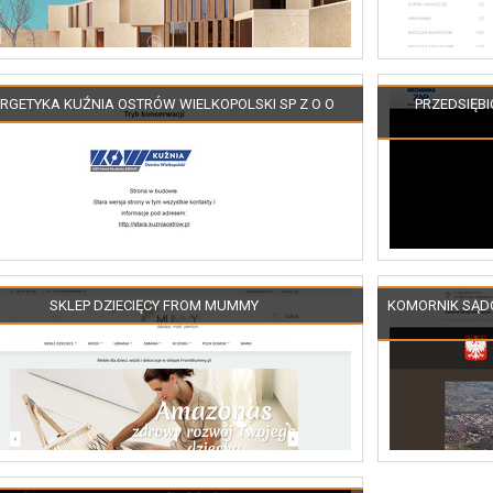
RGETYKA KUŹNIA OSTRÓW WIELKOPOLSKI SP Z O O
PRZEDSIĘB
SKLEP DZIECIĘCY FROM MUMMY
KOMORNIK SĄD