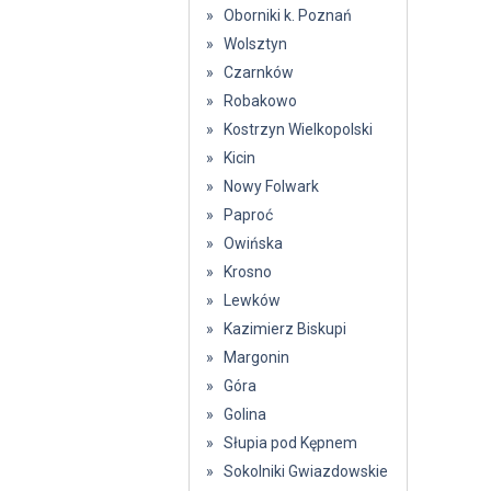
» Oborniki k. Poznań
» Wolsztyn
» Czarnków
» Robakowo
» Kostrzyn Wielkopolski
» Kicin
» Nowy Folwark
» Paproć
» Owińska
» Krosno
» Lewków
» Kazimierz Biskupi
» Margonin
» Góra
» Golina
» Słupia pod Kępnem
» Sokolniki Gwiazdowskie