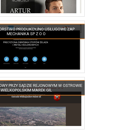
IORSTWO PRODUKCYJNO USŁUGOWE ZAP
MECHANIKA SP Z O O
OWY PRZY SĄDZIE REJONOWYM W OSTROWIE
WIELKOPOLSKIM MAREK GIL