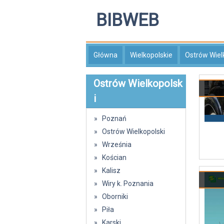
BIBWEB
Główna
Wielkopolskie
Ostrów Wiel
Ostrów Wielkopolsk
i
» Poznań
» Ostrów Wielkopolski
» Września
» Kościan
» Kalisz
» Wiry k. Poznania
» Oborniki
» Piła
» Karski