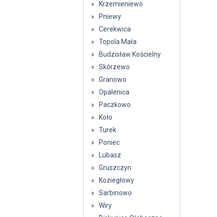
» Krzemieniewo
» Pniewy
» Cerekwica
» Topola Mała
» Budzisław Kościelny
» Skórzewo
» Granowo
» Opalenica
» Paczkowo
» Koło
» Turek
» Poniec
» Lubasz
» Gruszczyn
» Koziegłowy
» Sarbinowo
» Wiry