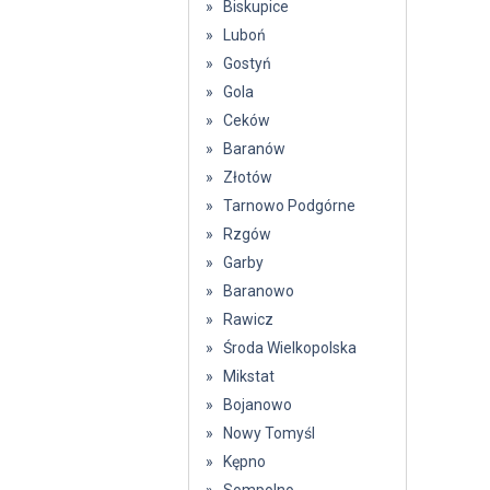
» Biskupice
» Luboń
» Gostyń
» Gola
» Ceków
» Baranów
» Złotów
» Tarnowo Podgórne
» Rzgów
» Garby
» Baranowo
» Rawicz
» Środa Wielkopolska
» Mikstat
» Bojanowo
» Nowy Tomyśl
» Kępno