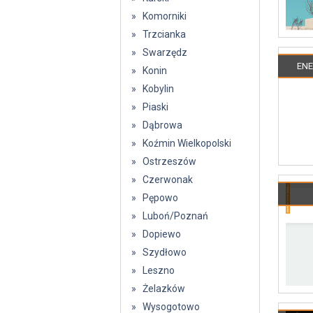
» Komorniki
» Trzcianka
» Swarzędz
ENE
» Konin
» Kobylin
» Piaski
» Dąbrowa
» Koźmin Wielkopolski
» Ostrzeszów
» Czerwonak
» Pępowo
» Luboń/Poznań
» Dopiewo
» Szydłowo
» Leszno
» Żelazków
» Wysogotowo