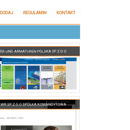
DODAJ
REGULAMIN
KONTAKT
ER UND ARMATUREN POLSKA SP Z O O
 WR SP Z O O SPÓŁKA KOMANDYTOWA