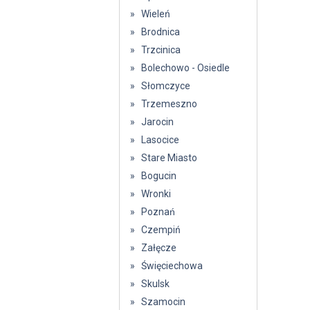
» Wieleń
» Brodnica
» Trzcinica
» Bolechowo - Osiedle
» Słomczyce
» Trzemeszno
» Jarocin
» Lasocice
» Stare Miasto
» Bogucin
» Wronki
» Poznań
» Czempiń
» Załęcze
» Święciechowa
» Skulsk
» Szamocin