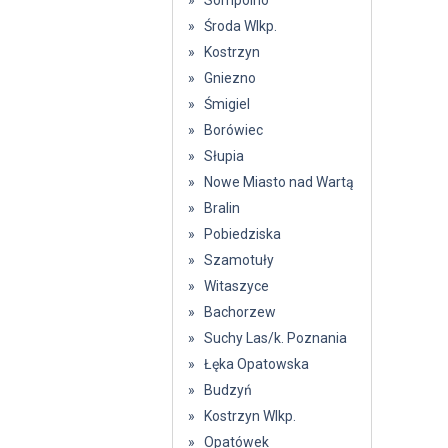
» Sompolno
» Środa Wlkp.
» Kostrzyn
» Gniezno
» Śmigiel
» Borówiec
» Słupia
» Nowe Miasto nad Wartą
» Bralin
» Pobiedziska
» Szamotuły
» Witaszyce
» Bachorzew
» Suchy Las/k. Poznania
» Łęka Opatowska
» Budzyń
» Kostrzyn Wlkp.
» Opatówek