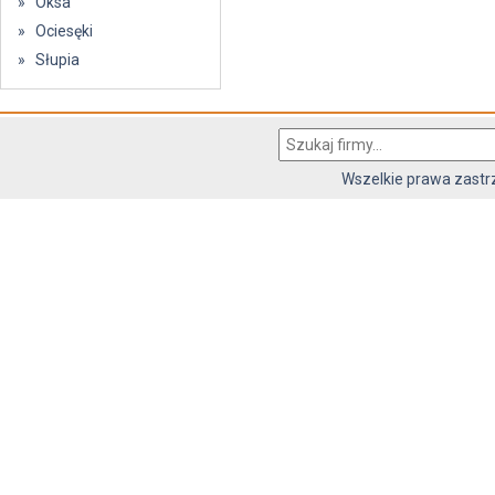
» Oksa
» Ociesęki
» Słupia
Wszelkie prawa zast