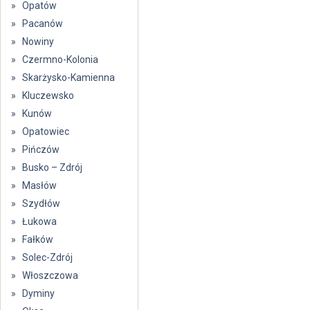
» Opatów
» Pacanów
» Nowiny
» Czermno-Kolonia
» Skarżysko-Kamienna
» Kluczewsko
» Kunów
» Opatowiec
» Pińczów
» Busko – Zdrój
» Masłów
» Szydłów
» Łukowa
» Fałków
» Solec-Zdrój
» Włoszczowa
» Dyminy