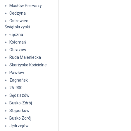
» Masłów Pierwszy
» Cedzyna
» Ostrowiec
Świętokrzyski
» Łączna
» Kołomań
» Obrazów
» Ruda Maleniecka
» Skarżysko Kościelne
» Pawłów
» Zagnańsk
» 25-900
» Sędziszów
» Busko-Zdrój
» Stąporków
» Busko Zdrój
» Jędrzejów