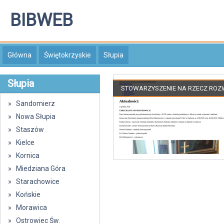
BIBWEB
Główna
Świętokrzyskie
Słupia
Słupia
STOWARZYSZENIE NA RZECZ ROZW
» Sandomierz
» Nowa Słupia
» Staszów
» Kielce
» Kornica
» Miedziana Góra
» Starachowice
» Końskie
» Morawica
» Ostrowiec Św.